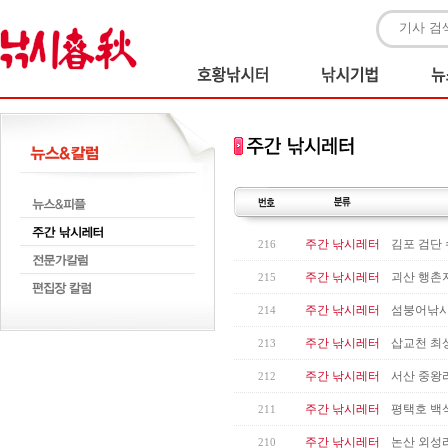
주간 낚시레터
김포 검단 
216
주간 낚시레터
괴산 행촌
215
주간 낚시레터
섬붕어낚시
214
주간 낚시레터
삽교천 최
213
주간 낚시레터
서산 중왕
212
주간 낚시레터
평택호 백석
211
주간 낚시레터
논산 외성
210