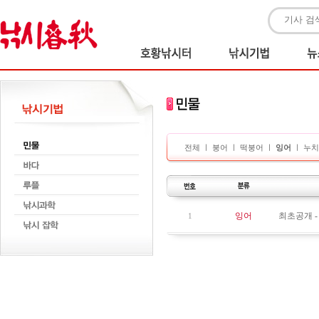
전체
ㅣ
붕어
ㅣ
떡붕어
ㅣ
잉어
ㅣ
누치
잉어
최초공개 -
1