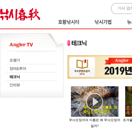
무늬오징어의 이름은 왜 무늬오징어
초겨울
일까?