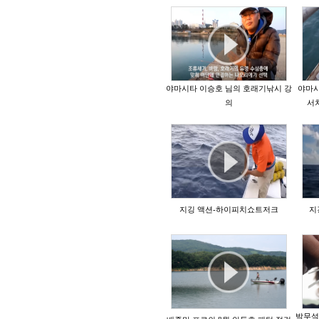
야마시타 이승호 님의 호래기낚시 강
야마시
의
서
지깅 액션-하이피치쇼트저크
지
박무석