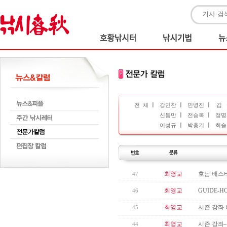
ㅣ
ㅣ
ㅣ
전 체
강민찬
민병진
김 
ㅣ
ㅣ
신동만
전승목
정명
ㅣ
ㅣ
이성규
박충기
최슬
최영교
호남 배스터
47
최영교
GUIDE-
46
최영교
시즌 강좌
45
최영교
시즌 강좌
44