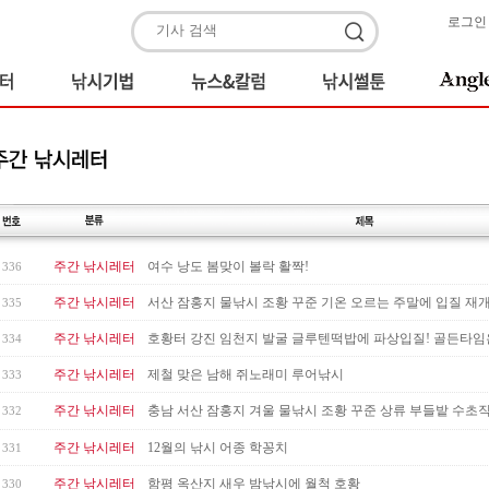
로그인
주간 낚시레터
여수 낭도 봄맞이 볼락 활짝!
336
주간 낚시레터
서산 잠홍지 물낚시 조황 꾸준 기온 오르는 주말에 입질 재
335
주간 낚시레터
호황터 강진 임천지 발굴 글루텐떡밥에 파상입질! 골든타임은 새
334
주간 낚시레터
제철 맞은 남해 쥐노래미 루어낚시
333
주간 낚시레터
충남 서산 잠홍지 겨울 물낚시 조황 꾸준 상류 부들밭 수초직공
332
주간 낚시레터
12월의 낚시 어종 학꽁치
331
주간 낚시레터
함평 옥산지 새우 밤낚시에 월척 호황
330