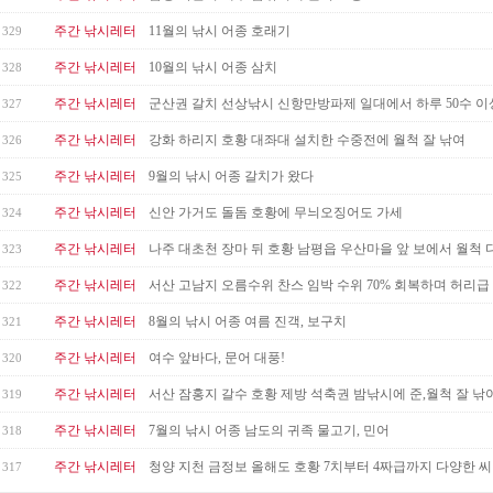
주간 낚시레터
11월의 낚시 어종 호래기
329
주간 낚시레터
10월의 낚시 어종 삼치
328
주간 낚시레터
군산권 갈치 선상낚시 신항만방파제 일대에서 하루 50수 이
327
주간 낚시레터
강화 하리지 호황 대좌대 설치한 수중전에 월척 잘 낚여
326
주간 낚시레터
9월의 낚시 어종 갈치가 왔다
325
주간 낚시레터
신안 가거도 돌돔 호황에 무늬오징어도 가세
324
주간 낚시레터
나주 대초천 장마 뒤 호황 남평읍 우산마을 앞 보에서 월척 
323
주간 낚시레터
서산 고남지 오름수위 찬스 임박 수위 70% 회복하며 허리급
322
주간 낚시레터
8월의 낚시 어종 여름 진객, 보구치
321
주간 낚시레터
여수 앞바다, 문어 대풍!
320
주간 낚시레터
서산 잠홍지 갈수 호황 제방 석축권 밤낚시에 준,월척 잘 낚
319
주간 낚시레터
7월의 낚시 어종 남도의 귀족 물고기, 민어
318
주간 낚시레터
청양 지천 금정보 올해도 호황 7치부터 4짜급까지 다양한 
317