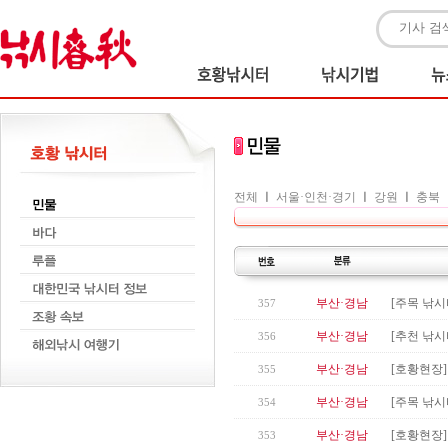
전체
ㅣ
서울·인천·경기
ㅣ
강원
ㅣ
충북
부산·경남
[주목 낚시
357
부산·경남
[추천 낚시
356
부산·경남
[호황현장]
355
부산·경남
[주목 낚시
354
부산·경남
[호황현장]
353