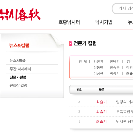
ㅣ
ㅣ
ㅣ
전 체
강민찬
민병진
김 
ㅣ
ㅣ
신동만
전승목
정명
ㅣ
ㅣ
이성규
박충기
최슬
최슬기
밀당의 귀
3
최슬기
무뚝뚝한 
2
최슬기
낚시광 남
1