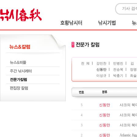
ㅣ
ㅣ
ㅣ
전 체
강민찬
민병진
김 
ㅣ
ㅣ
신동만
전승목
정명
ㅣ
ㅣ
이성규
박충기
최슬
신동만
샤크의 북미
5
신동만
샤크의 북
4
신동만
샤크의 북미
3
신동만
Atlantic
2