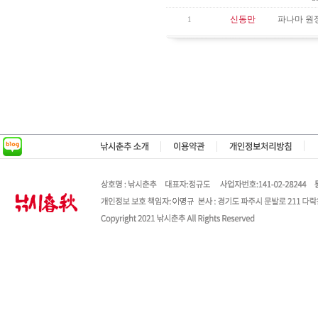
신동만
파나마 원
1