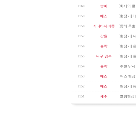
송어
[화제의 현
1160
배스
[현장기] 
1159
기타바다어종
[동해 묵호
1158
강원
[현장기] 
1157
볼락
[현장기] 
1156
대구·경북
[현장기] 
1155
볼락
[추천 낚시
1154
배스
[배스 현장
1153
배스
[현장기] 
1152
제주
[호황현장
1151