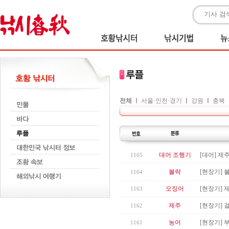
전체
ㅣ
서울·인천·경기
ㅣ
강원
ㅣ
충북
대어 조행기
[대어] 제
1165
볼락
[현장기] 
1164
오징어
[현장기] 
1163
제주
[현장기] 
1162
농어
[현장기] 
1161