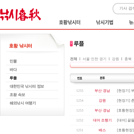
전체
ㅣ
서울·인천·경기
ㅣ
강원
ㅣ
충북
부산·경남
[현장기] 
1255
강원
[현장기] 
1254
부산·경남
[호황현장]
1253
대어 조행기
[대어] 끝
1252
배스
[호황현장]
1251