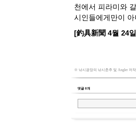
※ 낚시광장의 낚시춘추 및 Angler 저
댓글 0개