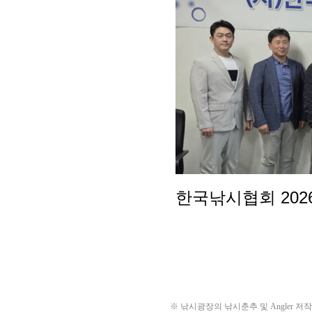
※ 낚시광장의 낚시춘추 및 Angler 저