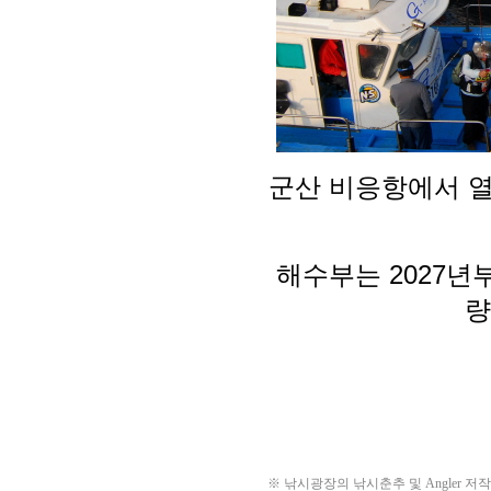
※ 낚시광장의 낚시춘추 및 Angler 저