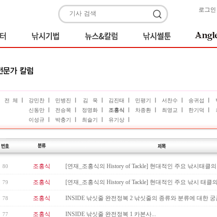
로그인
ㅣ
ㅣ
ㅣ
ㅣ
ㅣ
ㅣ
ㅣ
ㅣ
전 체
강민찬
민병진
김 욱
김진태
민평기
서찬수
송귀섭
ㅣ
ㅣ
ㅣ
ㅣ
ㅣ
ㅣ
ㅣ
신동만
전승목
정명화
조홍식
차종환
최영교
한기덕
ㅣ
ㅣ
ㅣ
ㅣ
이성규
박충기
최슬기
유기상
조홍식
[연재_조홍식의 History of Tackle] 현대적인 주요 낚시태클의 
80
조홍식
[연재_조홍식의 History of Tackle] 현대적인 주요 낚시 태클의
79
조홍식
INSIDE 낚싯줄 완전정복 2 낚싯줄의 종류와 분류에 대한 
78
조홍식
INSIDE 낚싯줄 완전정복 1 카본사...
77