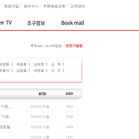
회원가입
장바구니
주문배송조회
고객센터
Home> 뉴스&칼럼 >
전문가컬럼
ㅣ
ㅣ
ㅣ
ㅣ
박영환
백종훈
성제현
손 혁
ㅣ
ㅣ
ㅣ
ㅣ
최홍석
김범철
박현철
손 진
기원_...
2024년 02월
1041
 기원...
2024년 01월
1038
궁금증들
2023년 12월
1658
2023년 12월
1410