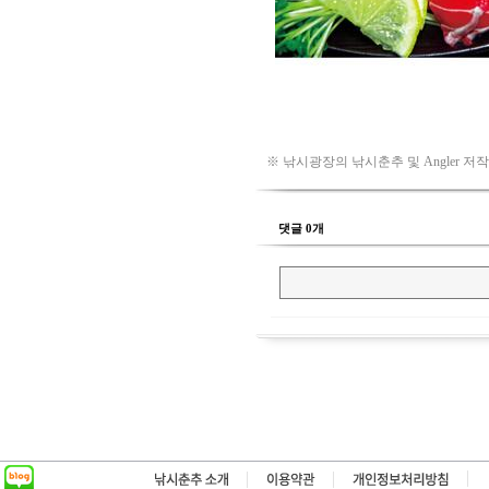
※ 낚시광장의 낚시춘추 및 Angler 저
댓글 0개