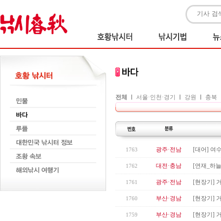
전체
ㅣ
서울·인천·경기
ㅣ
강원
ㅣ
충북
광주·전남
[대어] 여
1763
대전·충남
[연재_하
1762
광주·전남
[현장기] 
1761
부산·경남
[현장기]
1760
부산·경남
[현장기] 
1759