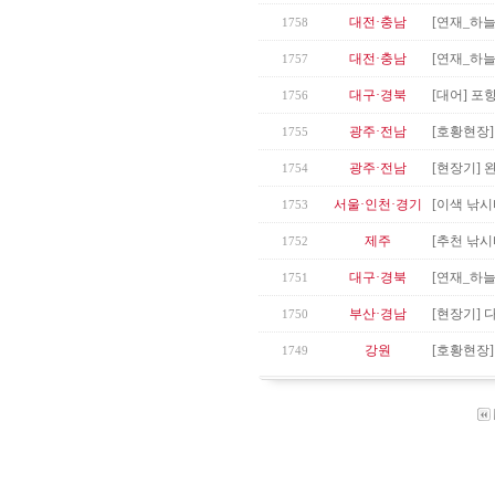
대전·충남
[연재_하
1758
대전·충남
[연재_하
1757
대구·경북
[대어] 포
1756
광주·전남
[호황현장]
1755
광주·전남
[현장기] 
1754
서울·인천·경기
[이색 낚시
1753
제주
[추천 낚시
1752
대구·경북
[연재_하
1751
부산·경남
[현장기] 
1750
강원
[호황현장]
1749