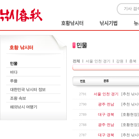
전체
ㅣ
서울·인천·경기
ㅣ
강원
ㅣ
충북
서울·인천·경기
[추천 낚시
2791
광주·전남
[추천 낚시
2790
대구·경북
[호황현장]
2789
광주·전남
[호황현장]
2788
대구·경북
[추천 낚시터
2787