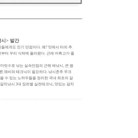
낚시
> 발간
들에게도 인기 만점이다. 왜? 맛에서 타의 추
부터 우리 식탁에 올라왔다. 근래 어획고가 줄
마릿수로 낚는 실속만점의 근해 배낚시, 큰 왕
른 채비와 테크닉이 필요하다. 낚시춘추 무크
낚을 수 있는 노하우들을 정리한 국내 최초의 갈
 갈치낚시 3대 장르별 실전테크닉, 맛있는 갈치