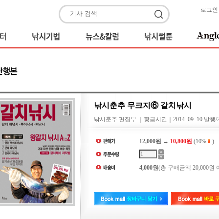
로그인
낚시춘추 무크지⑥ 갈치낚시
낚시춘추 편집부 ｜황금시간｜2014. 09. 10 발행/21
12,000원 →
10,800원
(10%
)
4,000원
(총 구매금액 20,000