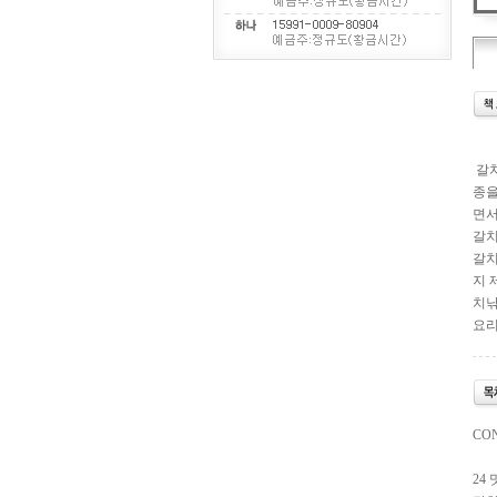
갈치
종을
면서
갈치
갈치
지 
치낚
요리
CO
24