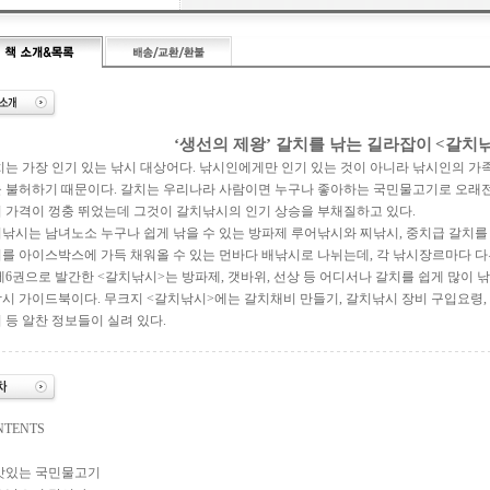
‘생선의 제왕’ 갈치를 낚는 길라잡이
<갈치
는 가장 인기 있는 낚시 대상어다. 낚시인에게만 인기 있는 것이 아니라 낚시인의 가족
 불허하기 때문이다. 갈치는 우리나라 사람이면 누구나 좋아하는 국민물고기로 오래전
 가격이 껑충 뛰었는데 그것이 갈치낚시의 인기 상승을 부채질하고 있다.
낚시는 남녀노소 누구나 쉽게 낚을 수 있는 방파제 루어낚시와 찌낚시, 중치급 갈치를 
를 아이스박스에 가득 채워올 수 있는 먼바다 배낚시로 나뉘는데, 각 낚시장르마다 다
제6권으로 발간한 <갈치낚시>는 방파제, 갯바위, 선상 등 어디서나 갈치를 쉽게 많이 
시 가이드북이다. 무크지 <갈치낚시>에는 갈치채비 만들기, 갈치낚시 장비 구입요령,
 등 알찬 정보들이 실려 있다.
NTENTS
 맛있는 국민물고기