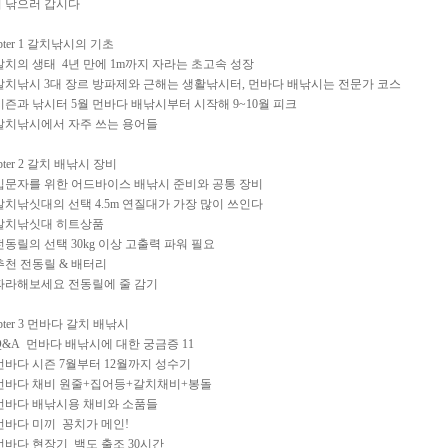
 낚으러 갑시다
apter 1 갈치낚시의 기초
 갈치의 생태 4년 만에 1m까지 자라는 초고속 성장
 갈치낚시 3대 장르 방파제와 근해는 생활낚시터, 먼바다 배낚시는 전문가 코스
 시즌과 낚시터 5월 먼바다 배낚시부터 시작해 9~10월 피크
 갈치낚시에서 자주 쓰는 용어들
apter 2 갈치 배낚시 장비
 입문자를 위한 어드바이스 배낚시 준비와 공통 장비
 갈치낚싯대의 선택 4.5m 연질대가 가장 많이 쓰인다
 갈치낚싯대 히트상품
 전동릴의 선택 30kg 이상 고출력 파워 필요
 추천 전동릴 & 배터리
 따라해보세요 전동릴에 줄 감기
apter 3 먼바다 갈치 배낚시
 Q&A 먼바다 배낚시에 대한 궁금증 11
 먼바다 시즌 7월부터 12월까지 성수기
 먼바다 채비 원줄+집어등+갈치채비+봉돌
 먼바다 배낚시용 채비와 소품들
 먼바다 미끼 꽁치가 메인!
 먼바다 현장기 백도 출조 30시간