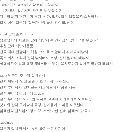
 먼바다 실전 낚싯배 예약부터 귀항까지
 전문가 코너 갈치채비 자작과 낚싯줄 삶기
2 다수확을 위한 전문가 특강 삼단, 일자, 떨림 입질을 마스터하라
6 갈치 싱싱 갈무리 얼음과 바닷물의 앙상블, 빙장
apter 4 근해 갈치 배낚시
0 생활낚시의 최고봉, 근해 배낚시 누구나 쉽게 많이 낚을 수 있다!
4 추천 근해 배낚시용품
6 전국 최대 관광낚시 체험 코스 목포 앞바다 좌대 & 배낚시
0 목포 제치고 최대 갈치 낚시터로 부상 진해 앞바다 배낚시
2 화력발전소 앞이 명당, 9월부터는 두미, 욕지도까지 삼천포 앞바다 배낚시
apter 5 방파제·갯바위 갈치낚시
8 갈치 찌낚시 입질 오면 30초 기다렸다가 챔질
0 갈치 루어낚시 갈치전용 지그헤드에 야광웜 사용
4 갈치 루어낚시 장비와 소품들
8 갈치 루어낚시 ABC 웜 수시로 교체하며 리트리브 & 트위칭
2 갯바위 갈치 루어낚시 특강 집어등이 조과를 좌우한다
4 남해안의 갈치낚시 명소 23 거제·마산·진해·남해·여수·목포
ial Guide
2 일본의 갈치 배낚시 낮에 즐기는 게임피싱