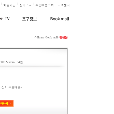
회원가입
장바구니
주문배송조회
고객센터
Home>Book mall>
단행본
0×275mm/164면
원 이상시 무료배송)