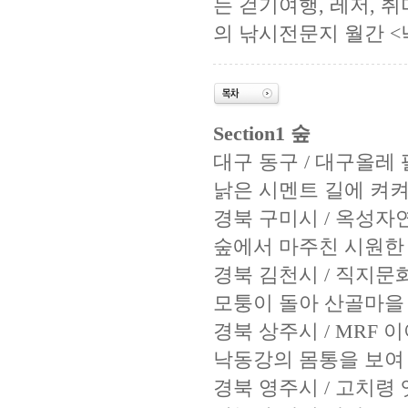
는 걷기여행, 레저, 취
의 낚시전문지 월간 <
Section1 숲
대구 동구 / 대구올레
낡은 시멘트 길에 켜
경북 구미시 / 옥성
숲에서 마주친 시원한
경북 김천시 / 직지문
모퉁이 돌아 산골마을
경북 상주시 / MRF
낙동강의 몸통을 보여
경북 영주시 / 고치령