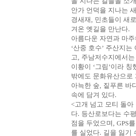
을 지나는 길들을 소
안가 언덕을 지나는 새
경새재, 민초들이 새
겨온 옛길을 만난다.
아름다운 자연과 마주
‘산중 호수’ 주산지는
고, 주남저수지에서는
이황이 ‘그림’이라 칭
밖에도 문화유산으로 
아늑한 숲, 짙푸른 바
속에 담겨 있다.
<고개 넘고 모티 돌
다. 등산로보다는 수
점을 두었으며, GPS
를 실었다. 길을 잃기