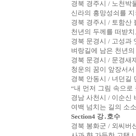
경북 경주시 / 노천박
신라의 흥망성쇠를 지
경북 경주시 / 토함산
천년의 두께를 떠받치
경북 문경시 / 고성
벼랑길에 남은 천년의
경북 문경시 / 문경새
청운의 꿈이 앞장서서
경북 안동시 / 녀던길
“내 먼저 그림 속으로
경남 사천시 / 이순신
여백 넘치는 길의 소
Section4 강․호수
경북 봉화군 / 외씨버
사과 향 가득한 고택 