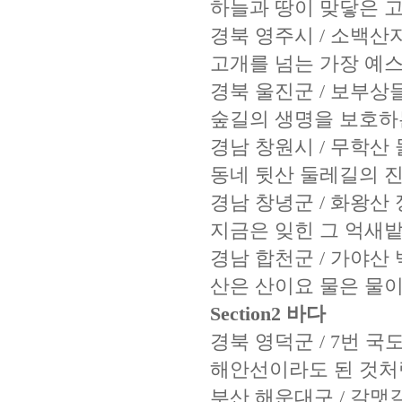
하늘과 땅이 맞닿은 
경북 영주시 / 소백
고개를 넘는 가장 예
경북 울진군 / 보부상
숲길의 생명을 보호하
경남 창원시 / 무학산
동네 뒷산 둘레길의 
경남 창녕군 / 화왕산
지금은 잊힌 그 억새
경남 합천군 / 가야산
산은 산이요 물은 물
Section2 바다
경북 영덕군 / 7번 국
해안선이라도 된 것처
부산 해운대구 / 갈맷