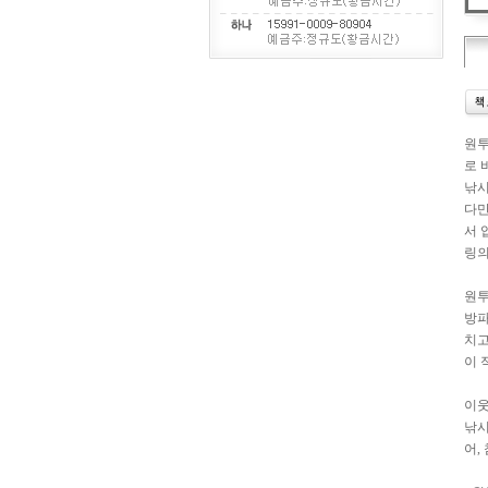
원투
로 
낚시
다만
서 
링의
원투
방파
치고
이 
이웃
낚시
어,