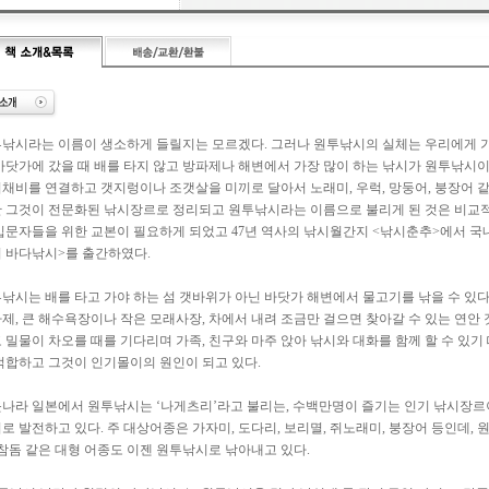
낚시라는 이름이 생소하게 들릴지는 모르겠다. 그러나 원투낚시의 실체는 우리에게 가
바닷가에 갔을 때 배를 타지 않고 방파제나 해변에서 가장 많이 하는 낚시가 원투낚시
채비를 연결하고 갯지렁이나 조갯살을 미끼로 달아서 노래미, 우럭, 망둥어, 붕장어 
 그것이 전문화된 낚시장르로 정리되고 원투낚시라는 이름으로 불리게 된 것은 비교적
입문자들을 위한 교본이 필요하게 되었고 47년 역사의 낚시월간지 <낚시춘추>에서 국
 바다낚시>를 출간하였다.
낚시는 배를 타고 가야 하는 섬 갯바위가 아닌 바닷가 해변에서 물고기를 낚을 수 있다
제, 큰 해수욕장이나 작은 모래사장, 차에서 내려 조금만 걸으면 찾아갈 수 있는 연안
 밀물이 차오를 때를 기다리며 가족, 친구와 마주 앉아 낚시와 대화를 함께 할 수 있
적합하고 그것이 인기몰이의 원인이 되고 있다.
나라 일본에서 원투낚시는 ‘나게츠리’라고 불리는, 수백만명이 즐기는 인기 낚시장르
로 발전하고 있다. 주 대상어종은 가자미, 도다리, 보리멸, 쥐노래미, 붕장어 등인데,
 참돔 같은 대형 어종도 이젠 원투낚시로 낚아내고 있다.