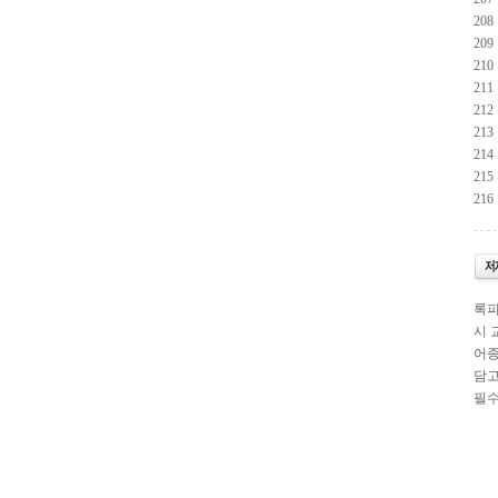
20
20
21
21
21
21
21
21
21
록피
시 
어종
담고
필수