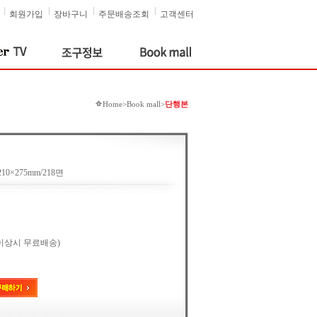
회원가입
장바구니
주문배송조회
고객센터
Home>Book mall>
단행본
0×275mm/218면
원 이상시 무료배송)