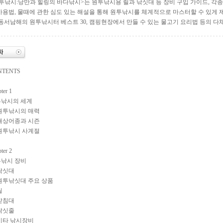
투낚시:낭만과 힐링의 바다낚시>는 원투낚시용 릴과 낚싯대 등 장비 구입 가이드, 각종 
사용법, 물때에 관한 심도 있는 해설을 통해 원투낚시를 체계적으로 마스터할 수 있게 
 동서남해의 원투낚시터 베스트 30, 캠핑현장에서 만들 수 있는 물고기 요리법 등의 다
NTENTS
ter 1
낚시의 세계
 원투낚시의 매력
 대상어종과 시즌
 원투낚시 사계절
ter 2
낚시 장비
 낚싯대
 원투낚싯대 주요 상품
릴
 받침대
 낚싯줄
 기타 낚시장비