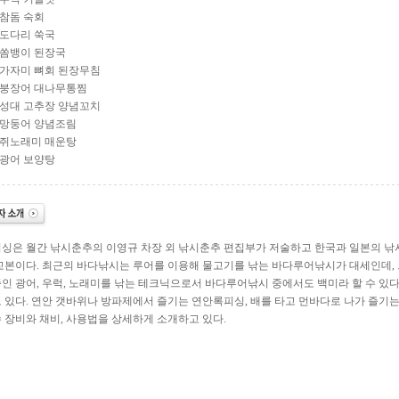
8 참돔 숙회
9 도다리 쑥국
0 쏨뱅이 된장국
1 가자미 뼈회 된장무침
2 붕장어 대나무통찜
3 성대 고추장 양념꼬치
4 망둥어 양념조림
5 쥐노래미 매운탕
6 광어 보양탕
싱은 월간 낚시춘추의 이영규 차장 외 낚시춘추 편집부가 저술하고 한국과 일본의 
교본이다. 최근의 바다낚시는 루어를 이용해 물고기를 낚는 바다루어낚시가 대세인데,
인 광어, 우럭, 노래미를 낚는 테크닉으로서 바다루어낚시 중에서도 백미라 할 수 있다
 있다. 연안 갯바위나 방파제에서 즐기는 연안록피싱, 배를 타고 먼바다로 나가 즐기
 장비와 채비, 사용법을 상세하게 소개하고 있다.