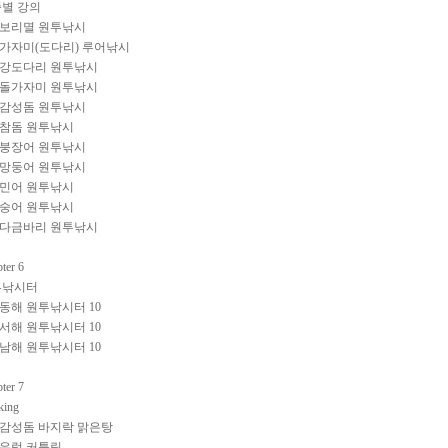
별 강의
0 보리멸 원투낚시
6 가자미(도다리) 루어낚시
2 강도다리 원투낚시
4 돌가자미 원투낚시
8 감성돔 원투낚시
4 참돔 원투낚시
8 붕장어 원투낚시
6 망둥어 원투낚시
0 민어 원투낚시
4 숭어 원투낚시
7 다금바리 원투낚시
ter 6
투낚시터
2 동해 원투낚시터 10
2 서해 원투낚시터 10
2 남해 원투낚시터 10
ter 7
king
6 감성돔 바지락 맑은탕
7 우럭 커틀릿