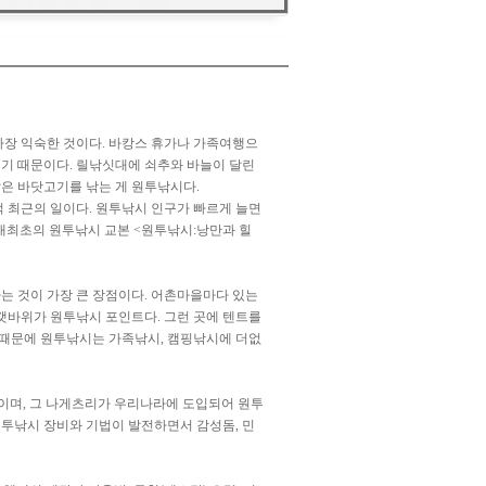
장 익숙한 것이다. 바캉스 휴가나 가족여행으
이기 때문이다. 릴낚싯대에 쇠추와 바늘이 달린
같은 바닷고기를 낚는 게 원투낚시다.
 최근의 일이다. 원투낚시 인구가 빠르게 늘면
내최초의 원투낚시 교본 <원투낚시:낭만과 힐
는 것이 가장 큰 장점이다. 어촌마을마다 있는
 갯바위가 원투낚시 포인트다. 그런 곳에 텐트를
기 때문에 원투낚시는 가족낚시, 캠핑낚시에 더없
이며, 그 나게츠리가 우리나라에 도입되어 원투
 원투낚시 장비와 기법이 발전하면서 감성돔, 민