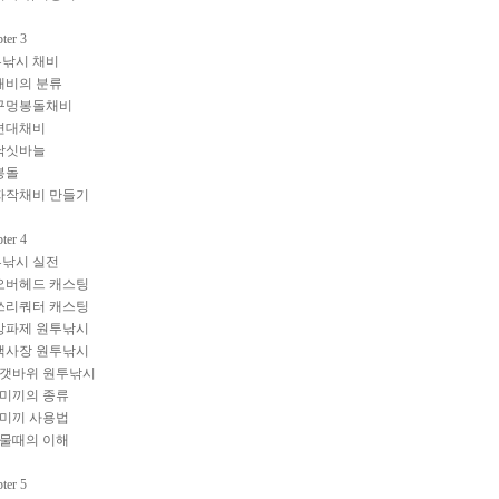
ter 3
낚시 채비
 채비의 분류
 구멍봉돌채비
 편대채비
 낚싯바늘
 봉돌
 자작채비 만들기
ter 4
낚시 실전
 오버헤드 캐스팅
 쓰리쿼터 캐스팅
 방파제 원투낚시
 백사장 원투낚시
2 갯바위 원투낚시
6 미끼의 종류
0 미끼 사용법
4 물때의 이해
ter 5