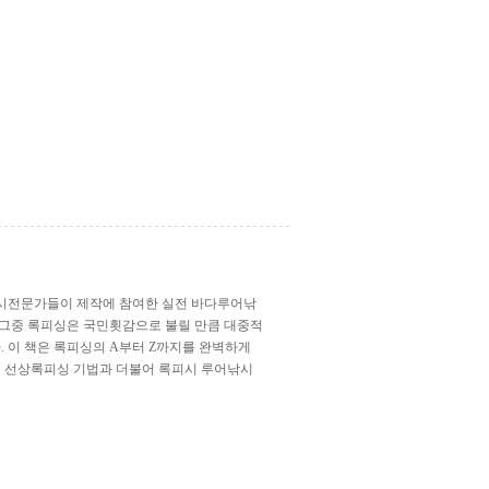
낚시전문가들이 제작에 참여한 실전 바다루어낚
 그중 록피싱은 국민횟감으로 불릴 만큼 대중적
. 이 책은 록피싱의 A부터 Z까지를 완벽하게
는 선상록피싱 기법과 더불어 록피시 루어낚시