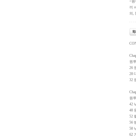
<원
끼 
의,
CO
Chap
원투
26
28
32
Chap
원투
42
48
52 
56
58
62