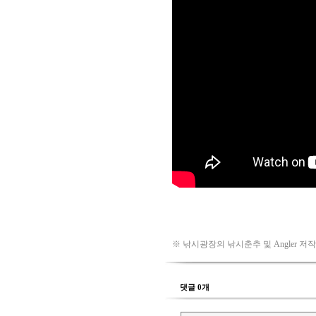
※ 낚시광장의 낚시춘추 및 Angler 저
댓글 0개