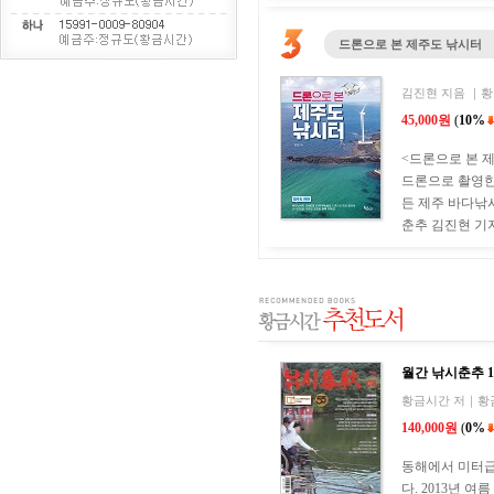
드론으로 본 제주도 낚시터
김진현 지음 ｜황금
45,000원
(
10%
<드론으로 본 
드론으로 촬영한
든 제주 바다낚
춘추 김진현 기자
월간 낚시춘추 
황금시간 저｜황금시
140,000원
(
0%
동해에서 미터급
다. 2013년 