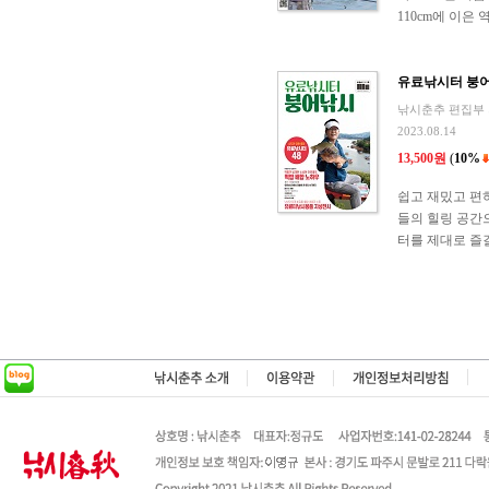
110cm에 이은 역
유료낚시터 붕
낚시춘추 편집부
2023.08.14
13,500원
(
10%
쉽고 재밌고 편하
들의 힐링 공간
터를 제대로 즐길 