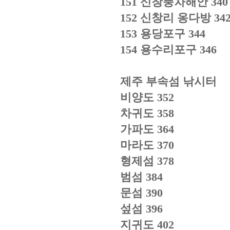
151
신창풍차해안
340
152
신창리 옹다방
34
153
용당포구
344
154
용수리포구
346
제주 부속섬 낚시터
비양도
352
차귀도
358
가파도
364
마라도
370
형제섬
378
범섬
384
문섬
390
섶섬
396
지귀도
402