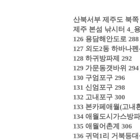
산북서부 제주도 북쪽
제주 본섬 낚시터
4_
126
용담해안도로
288
127
외도
2
동 하바나펜
128
하귀방파제
292
129
가문동갯바위
294
130
구엄포구
296
131
신엄포구
298
132
고내포구
300
133
본카페애월
(
고내
134
애월도시가스방
135
애월어촌계
306
136
귀덕
1
리 거북등