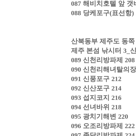
087
해비치호텔 앞 
088
당케포구
(
표선항
)
산북동부 제주도 동쪽
제주 본섬 낚시터
3_
089
신천리방파제
208
090
신천리해녀탈의
091
신풍포구
212
092
신산포구
214
093
섭지코지
216
094
선녀바위
218
095
광치기해변
220
096
오조리방파제
222
097
종달리방파제
224