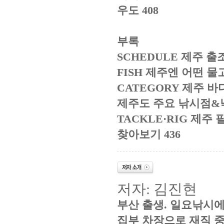
우도
408
부록
SCHEDULE
제주 출
FISH
제주엔 어떤 물
CATEGORY
제주 바
제주도 주요 낚시점
&
TACKLE·RIG
제주 
찾아보기
436
저자
:
김진현
부산 출생
.
일요낚시에
집부 차장으로 재직 