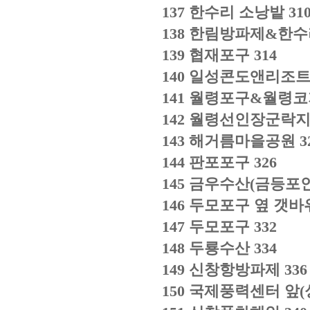
137
한수리 소낭밭
31
138
한림방파제
&
한수
139
협재포구
314
140
일성콘도앤리조트
141
월령포구
&
월령
142
월령선인장군락
143
해거름마을공원
3
144
판포포구
326
145
금우수산
(
금등포
146
두모포구 옆 갯바
147
두모포구
332
148
두룡수산
334
149
신창항방파제
336
150
국제풍력센터 앞
(