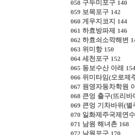
058
구두미포구
140
059
보목포구
142
060
게우지코지
144
061
하효방파제
146
062
하효쇠소깍해변
1
063
위미항
150
064
세천포구
152
065
동보수산 아래
15
066
위미타임
(
오로제
067
원영자동차학원 
068
큰엉 출구
(
뜨리바
069
큰엉 기차바위
(
별
070
일화제주국제연수
071
남원 해녀촌
168
072
남원포구
170