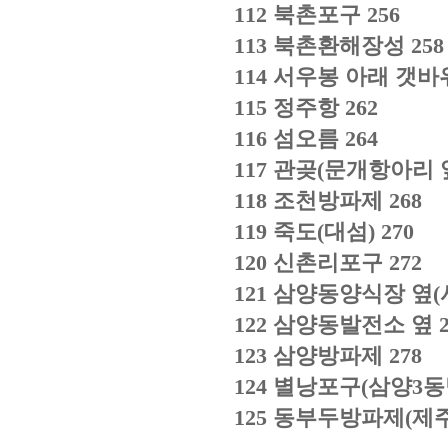
112
북촌포구
256
113
북촌환해장성
258
114
서우봉 아래 갯바
115
정주항
262
116
섬오름
264
117
관곶
(
문개항아리 
118
조천방파제
268
119
죽도
(
대섬
) 270
120
신촌리포구
272
121
삼양동양식장 옆
(
122
삼양동발전소 옆
123
삼양방파제
278
124
별낭포구
(
삼양
3
동
125
동부두방파제
(
제