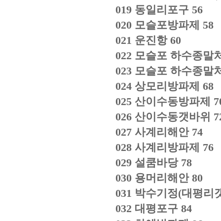
019
동일리포구
56
020
모슬포방파제
58
021
운진항
60
022
모슬포 하수종말
023
모슬포 하수종말
024
상모리방파제
68
025
산이수동방파제
7
026
산이수동갯바위
7
027
사계리해안
74
028
사계리방파제
76
029
설쿰바당
78
030
용머리해안
80
031
박수기정
(
대평리
032
대평포구
84