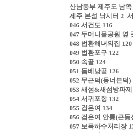
산남동부 제주도 남쪽
제주 본섬 낚시터
2_
046
서건도
116
047
두머니물공원 옆
048
법환해녀의집
120
049
법환포구
122
050
속골
124
051
돔베낭골
126
052
무근덕
(
동너븐덕
)
053
새섬
&
새섬방파
054
서귀포항
132
055
검은여
134
056
검은여 안통
(
큰동
057
보목하수처리장
1