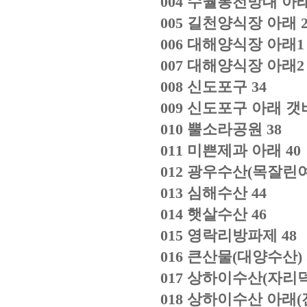
004
수월봉전망대 아
005
길천양식장 아래
006
대해양식장 아래
1
007
대해양식장 아래
2
008
신도포구
34
009
신도포구 아래 
010
뿔소라공원
38
011
미쁜제과 아래
40
012
광우수산
(
목잘린
013
심해수산
44
014
햇살수산
46
015
영락리방파제
48
016
큰산물
(
대양수산
)
017
상하이수산
(
자리
018
상하이수산 아래
(