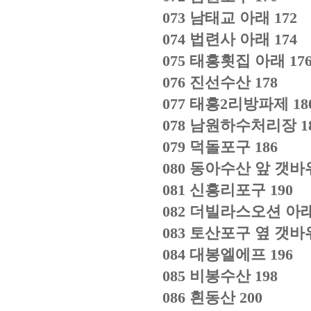
073
남태교 아래
172
074
법련사 아래
174
075
태흥횟집 아래
17
076
진선수산
178
077
태흥
2
리방파제
18
078
남원하수처리장
1
079
덕돌포구
186
080
동아수산 앞 갯바
081
신흥리포구
190
082
더빌라스오션 아
083
토산포구 옆 갯바
084
대봉엘에프
196
085
비봉수산
198
086
흰동산
200