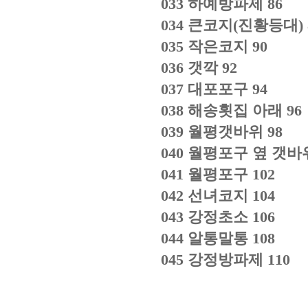
033
하예방파제
86
034
큰코지
(
진황등대
)
035
작은코지
90
036
갯깍
92
037
대포포구
94
038
해송횟집 아래
96
039
월평갯바위
98
040
월평포구 옆 갯바
041
월평포구
102
042
선녀코지
104
043
강정초소
106
044
알통말통
108
045
강정방파제
110