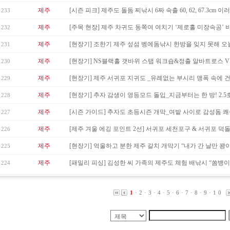
제주
[시즌 피크] 제주도 돌돔 찌낚시 6짜 속출 60, 62, 67.3cm 이러다
233
제주
[주목 현장] 제주 차귀도 동쪽여 여치기 ‘제로홀 미장속공’ 바
232
제주
[현장기] 조한기 제주 섶섬 벵에돔낚시 한방을 잊지 못해 오늘도
231
제주
[현장기] NS블랙홀 갯바위 스탭 워크숍&정출 알바트로스 VIP 
230
제주
[현장기] 제주 서귀포 지귀도 _유례없는 부시리 맹폭 속에 
229
제주
[현장기] 추자 감생이 영등모드 돌입_지금부터는 한 방! 2.5호 
228
제주
[시즌 가이드] 추자도 초등시즌 개막_여밭 사이로 감성돔 
227
제주
[제주 겨울 에깅 포인트 2선] 서귀포 세천포구 & 서귀포 덕
226
제주
[현장기] 억울하고 분한 제주 갈치 개막기 “내가 간 날만 꽝이고
225
제주
[패밀리 피싱] 김성한 씨 가족의 제주도 체험 배낚시 “쏨뱅이 손
224
1
·
2
·
3
·
4
·
5
·
6
·
7
·
8
·
9
·
10