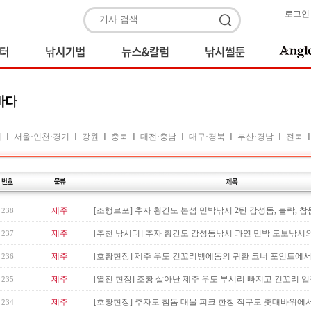
로그인
체
ㅣ
서울·인천·경기
ㅣ
강원
ㅣ
충북
ㅣ
대전·충남
ㅣ
대구·경북
ㅣ
부산·경남
ㅣ
전북
제주
[조행르포] 추자 횡간도 본섬 민박낚시 2탄 감성돔, 볼락, 참돔…
238
제주
[추천 낚시터] 추자 횡간도 감성돔낚시 과연 민박 도보낚시의 
237
제주
[호황현장] 제주 우도 긴꼬리벵에돔의 귀환 코너 포인트에서 
236
제주
[열전 현장] 조황 살아난 제주 우도 부시리 빠지고 긴꼬리 
235
제주
[호황현장] 추자도 참돔 대물 피크 한창 직구도 촛대바위에서 95
234