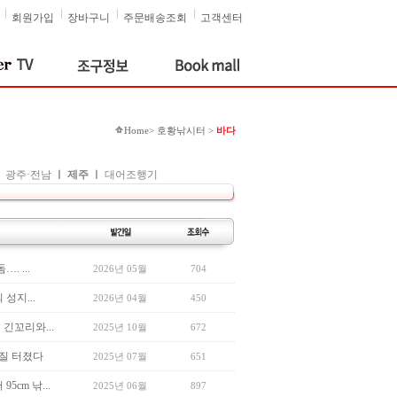
회원가입
장바구니
주문배송조회
고객센터
Home> 호황낚시터 >
바다
ㅣ
광주·전남
ㅣ
제주
ㅣ
대어조행기
. ...
2026년 05월
704
성지...
2026년 04월
450
긴꼬리와...
2025년 10월
672
입질 터졌다
2025년 07월
651
cm 낚...
2025년 06월
897