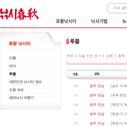
전체
ㅣ
서울·인천·경기
ㅣ
강원
ㅣ
충북
광주·전남
[남도 이색
138
광주·전남
[주목 현장
137
광주·전남
[현장기] 
136
광주·전남
[현장기] 
135
광주·전남
[현장기] 
134