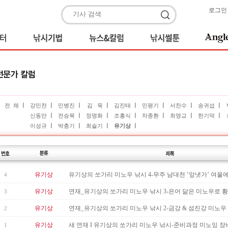
로그인
ㅣ
ㅣ
ㅣ
ㅣ
ㅣ
ㅣ
ㅣ
ㅣ
전 체
강민찬
민병진
김 욱
김진태
민평기
서찬수
송귀섭
ㅣ
ㅣ
ㅣ
ㅣ
ㅣ
ㅣ
ㅣ
신동만
전승목
정명화
조홍식
차종환
최영교
한기덕
ㅣ
ㅣ
ㅣ
ㅣ
이성규
박충기
최슬기
유기상
유기상
유기상의 쏘가리 미노우 낚시 4-무주 남대천 ‘앞냇가’ 여울에서
4
유기상
연재_유기상의 쏘가리 미노우 낚시 3-은어 닮은 미노우로 황강
3
유기상
연재_유기상의 쏘가리 미노우 낚시 2-금강 & 섬진강 미노우 게임 
2
유기상
새 연재 I 유기상의 쏘가리 미노우 낚시-준비과정 미노잉 장
1