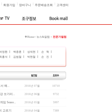
회원가입
장바구니
주문배송조회
고객센터
Home> 뉴스&칼럼 >
전문가컬럼
ㅣ
ㅣ
ㅣ
ㅣ
박영환
백종훈
성제현
손 혁
ㅣ
ㅣ
ㅣ
ㅣ
최홍석
김범철
박현철
손 진
 해...
2016년 07월
10710
 쏘가리...
2016년 06월
9732
Seaso...
2016년 05월
5997
비 고르기
2016년 04월
7389