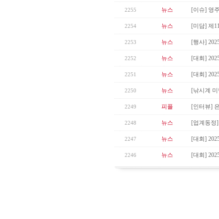
뉴스
[이슈] 영
2255
뉴스
[미담] 제
2254
뉴스
[행사] 2
2253
뉴스
[대회] 20
2252
뉴스
[대회] 2
2251
뉴스
[낚시계 미
2250
피플
[인터뷰] 
2249
뉴스
[업계동정]
2248
뉴스
[대회] 2
2247
뉴스
[대회] 2
2246