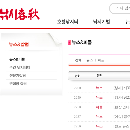
전체
ㅣ
뉴스
ㅣ
피플
뉴스
[행사] 제
2260
뉴스
[행사] 2
2259
피플
[현장 인터
2258
뉴스
[이슈] 공
2257
뉴스
[월드 뉴스]
2256