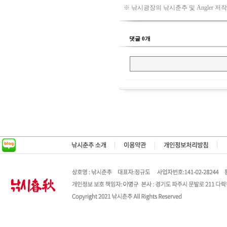
※ 낚시광장의 낚시춘추 및 Angler 저
댓글 0개