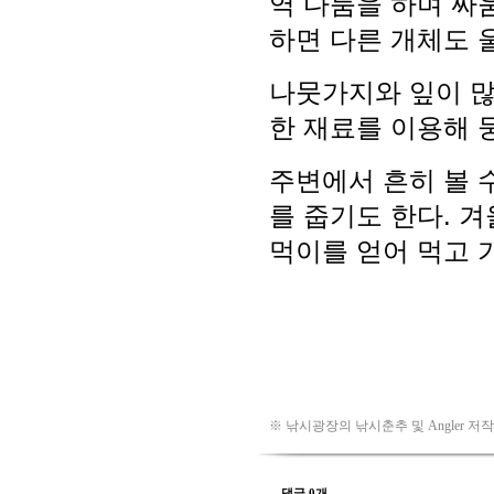
※ 낚시광장의 낚시춘추 및 Angler 저
댓글 0개