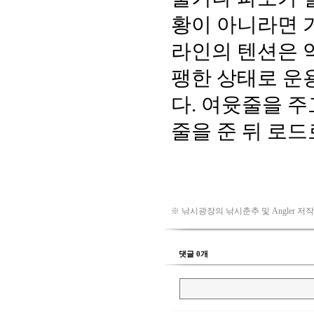
※ 낚시광장의 낚시춘추 및 Angler 저
댓글 0개