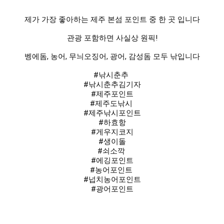
제가 가장 좋아하는 제주 본섬 포인트 중 한 곳 입니다

관광 포함하면 사실상 원픽!

벵에돔, 농어, 무늬오징어, 광어, 감성돔 모두 낚입니다

#낚시춘추
#낚시춘추김기자
#제주포인트
#제주도낚시
#제주낚시포인트
#하효항
#게우지코지
#생이돌
#쇠소깍
#에깅포인트
#농어포인트
#넙치농어포인트
#광어포인트