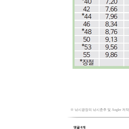
※ 낚시광장의 낚시춘추 및 Angler 저
댓글 0개