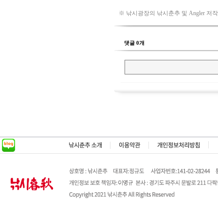
※ 낚시광장의 낚시춘추 및 Angler 저
댓글 0개