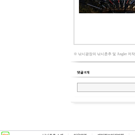
※ 낚시광장의 낚시춘추 및 Angler 저
댓글 0개