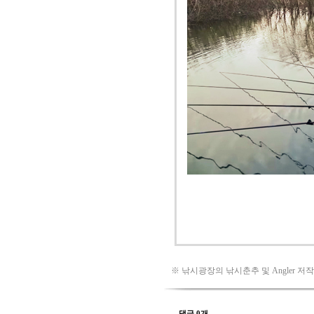
※ 낚시광장의 낚시춘추 및 Angler 저
댓글 0개