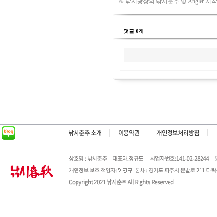
※ 낚시광장의 낚시춘추 및 Angler 저
댓글 0개