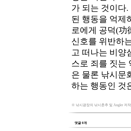
※ 낚시광장의 낚시춘추 및 Angler 저
댓글 0개