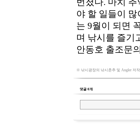
※ 낚시광장의 낚시춘추 및 Angler 저
댓글 0개