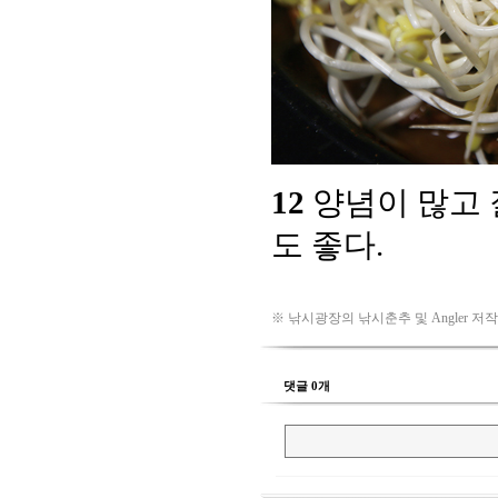
※ 낚시광장의 낚시춘추 및 Angler 저
댓글 0개