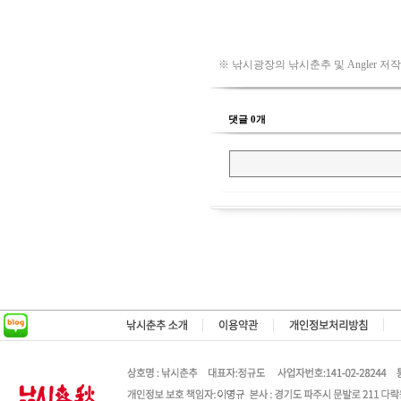
※ 낚시광장의 낚시춘추 및 Angler 저
댓글 0개