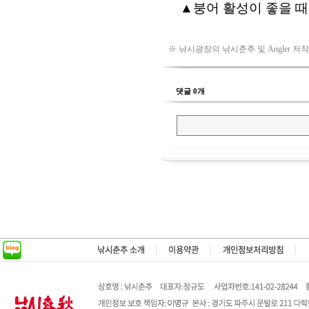
※ 낚시광장의 낚시춘추 및 Angler 저
댓글 0개