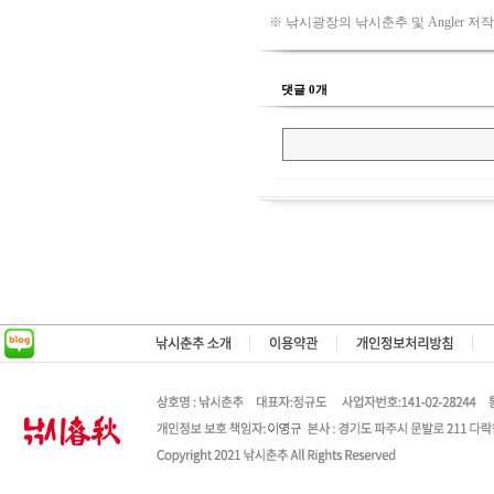
※ 낚시광장의 낚시춘추 및 Angler 저
댓글 0개