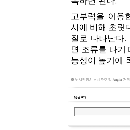
※ 낚시광장의 낚시춘추 및 Angler 저
댓글 0개