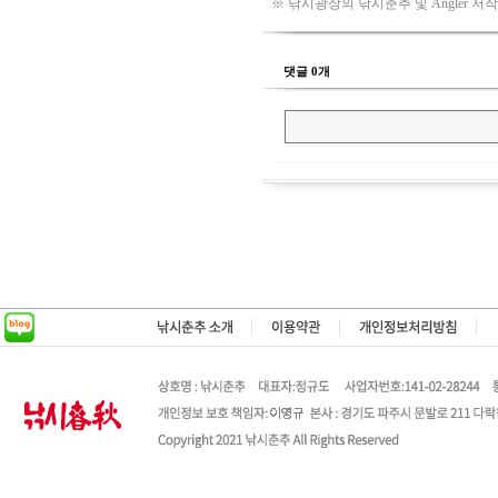
※ 낚시광장의 낚시춘추 및 Angler 저
댓글 0개