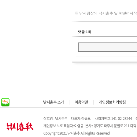
※ 낚시광장의 낚시춘추 및 Angler 저
댓글 0개