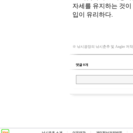
※ 낚시광장의 낚시춘추 및 Angler 저
댓글 0개