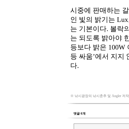
※ 낚시광장의 낚시춘추 및 Angler 저
댓글 0개