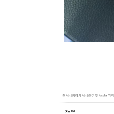
※ 낚시광장의 낚시춘추 및 Angler 저
댓글 0개