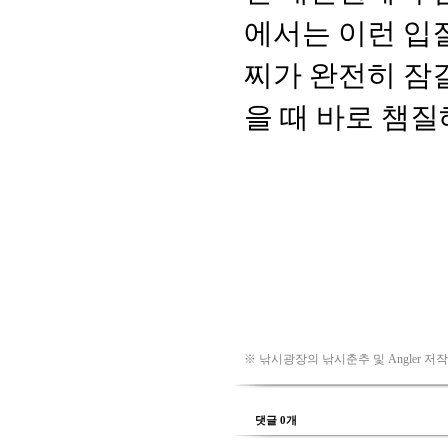
※ 낚시광장의 낚시춘추 및 Angler 저
댓글 0개