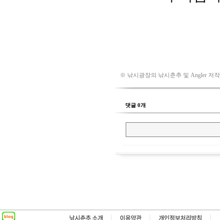
※ 낚시광장의 낚시춘추 및 Angler 저
댓글 0개